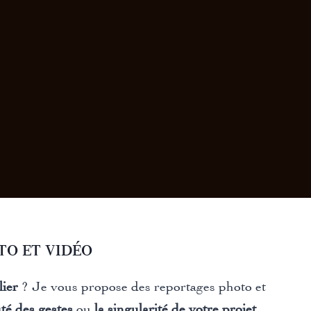
to et vidéo
lier
? Je vous propose des reportages photo et
té des gestes
ou
la singularité de votre projet
.