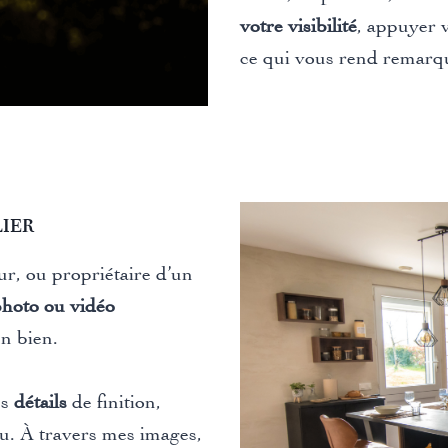
votre visibilité
, appuyer 
ce qui vous rend remarq
lier
ur, ou propriétaire d’un
photo ou vidéo
n bien.
es
détails
de finition,
eu. À travers mes images,